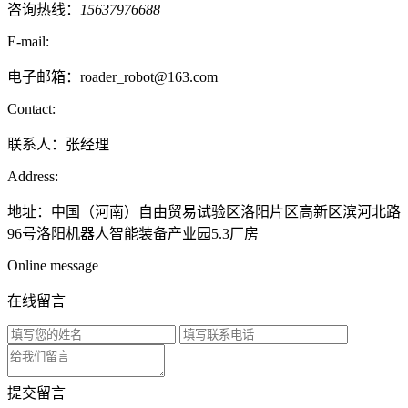
咨询热线：
15637976688
E-mail:
电子邮箱：roader_robot@163.com
Contact:
联系人：张经理
Address:
地址：中国（河南）自由贸易试验区洛阳片区高新区滨河北路
96号洛阳机器人智能装备产业园5.3厂房
Online message
在线留言
提交留言