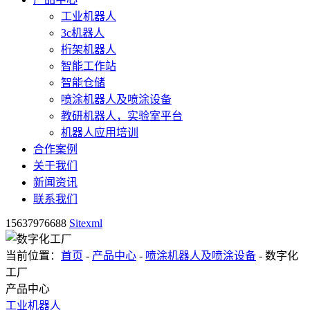
工业机器人
3c机器人
桁架机器人
智能工作站
智能仓储
喷涂机器人及喷涂设备
教研机器人，实验室平台
机器人应用培训
合作案例
关于我们
新闻资讯
联系我们
15637976688
Sitexml
当前位置：
首页
-
产品中心
-
喷涂机器人及喷涂设备
- 数字化
工厂
产品中心
工业机器人