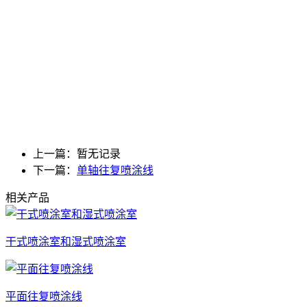
上一篇：暂无记录
下一篇：
单轴往复喷涂线
相关产品
干式喷涂室和湿式喷涂室
平面往复喷涂线