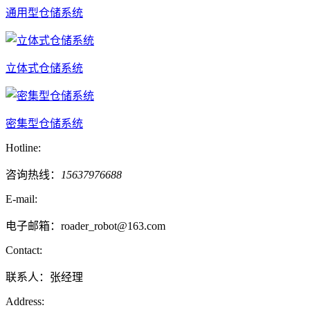
通用型仓储系统
立体式仓储系统
密集型仓储系统
Hotline:
咨询热线：
15637976688
E-mail:
电子邮箱：roader_robot@163.com
Contact:
联系人：张经理
Address: