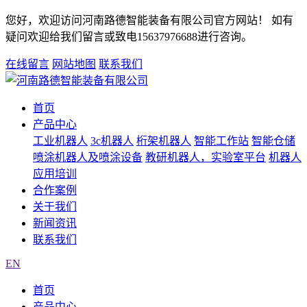
您好，欢迎访问河南路德智能装备有限公司官方网站！ 如有
疑问欢迎给我们留言或致电15637976688进行咨询。
在线留言
网站地图
联系我们
首页
产品中心
工业机器人
3c机器人
桁架机器人
智能工作站
智能仓储
喷涂机器人及喷涂设备
教研机器人，实验室平台
机器人
应用培训
合作案例
关于我们
新闻资讯
联系我们
EN
首页
产品中心